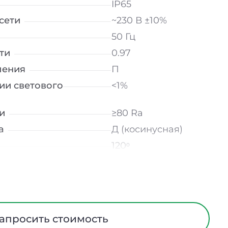
IP65
сети
~230 В ±10%
50 Гц
ти
0.97
ления
П
ии светового
<1%
и
≥80 Ra
а
Д (косинусная)
120ᵒ
лнение
УХЛ2
мператур
от -40 до +50 ℃
Матовый
трического тока
I
апросить стоимость
Алюминий