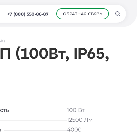
ОБРАТНАЯ СВЯЗЬ
+7 (800) 550-86-87
4К)
 (100Вт, IP65,
сть
100 Вт
12500 Лм
а
4000