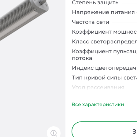
Степень защиты
Напряжение питания 
Частота сети
Коэффициент мощнос
Класс светораспреде
Коэффициент пульсац
потока
Индекс цветопередач
Тип кривой силы свет
Угол рассеивания
Климатическое испо
Диапазон рабочих те
Тип рассеивателя
Класс защиты от элек
З
Материал корпуса