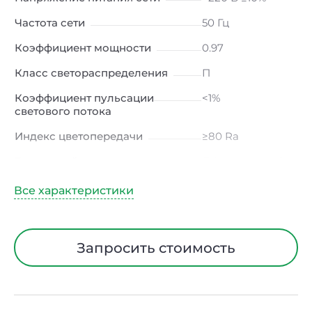
Частота сети
50 Гц
Коэффициент мощности
0.97
Класс светораспределения
П
Коэффициент пульсации
<1%
светового потока
Индекс цветопередачи
≥80 Ra
Тип кривой силы света
Д (косинусная)
Угол рассеивания
120ᵒ
Климатическое исполнение
УХЛ4
Диапазон рабочих
от -10 до +50 ℃
Запросить стоимость
температур
Класс защиты от
I
электрического тока