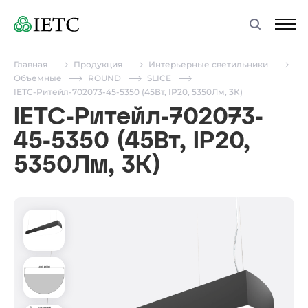
Главная
Продукция
Интерьерные светильники
Объемные
ROUND
SLICE
IETC-Ритейл-702073-45-5350 (45Вт, IP20, 5350Лм, 3К)
IETC-Ритейл-702073-
45-5350 (45Вт, IP20,
5350Лм, 3К)