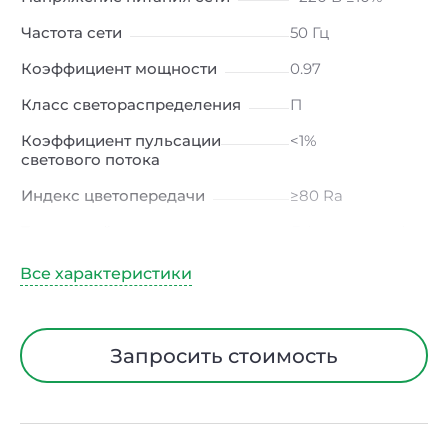
Частота сети
50 Гц
Коэффициент мощности
0.97
Класс светораспределения
П
Коэффициент пульсации
<1%
светового потока
Индекс цветопередачи
≥80 Ra
Тип кривой силы света
Д (косинусная)
Угол рассеивания
120ᵒ
Климатическое исполнение
УХЛ4
Диапазон рабочих
от -10 до +50 ℃
Запросить стоимость
температур
Класс защиты от
I
электрического тока