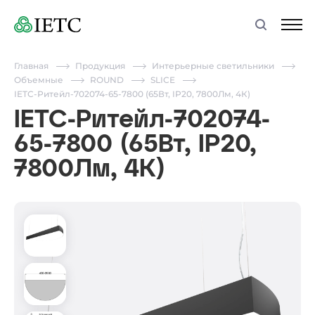
Главная
Продукция
Интерьерные светильники
Объемные
ROUND
SLICE
IETC-Ритейл-702074-65-7800 (65Вт, IP20, 7800Лм, 4К)
IETC-Ритейл-702074-
65-7800 (65Вт, IP20,
7800Лм, 4К)