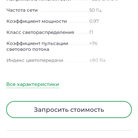
Частота сети
50 Гц
Коэффициент мощности
0.97
Класс светораспределения
П
Коэффициент пульсации
<1%
светового потока
Индекс цветопередачи
≥80 Ra
Тип кривой силы света
Д (косинусная)
Угол рассеивания
120ᵒ
Климатическое исполнение
УХЛ4
Диапазон рабочих
от -10 до +50 ℃
Запросить стоимость
температур
Класс защиты от
I
электрического тока