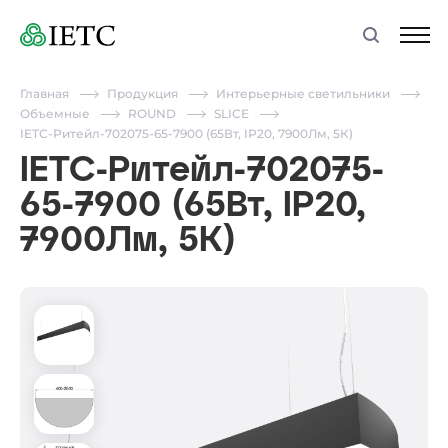
Главная
Продукция
Интерьерные светильники
Объемные
ROUND
SLICE
IETC-Ритейл-702075-65-7900 (65Вт, IP20, 7900Лм, 5К)
IETC-Ритейл-702075-
65-7900 (65Вт, IP20,
7900Лм, 5К)