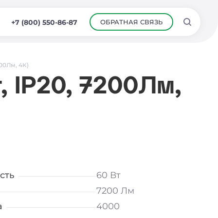
ОБРАТНАЯ СВЯЗЬ
+7 (800) 550-86-87
200Лм, 4К)
, IP20, 7200Лм,
сть
60 Вт
7200 Лм
а
4000