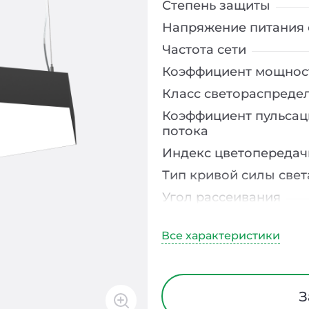
Степень защиты
Напряжение питания 
Частота сети
Коэффициент мощнос
Класс светораспреде
Коэффициент пульсац
потока
Индекс цветопередач
Тип кривой силы свет
Угол рассеивания
Климатическое испо
Диапазон рабочих те
Класс защиты от элек
Материал корпуса
З
Блок аварийного пит