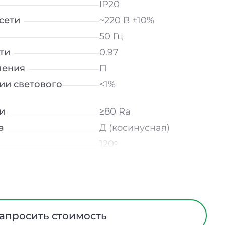
IP20
сети
~220 В ±10%
50 Гц
ти
0.97
ления
П
ии светового
<1%
и
≥80 Ra
а
Д (косинусная)
120ᵒ
лнение
УХЛ4
мператур
от -10 до +50 ℃
трического тока
I
Европейский ПВХ
апросить стоимость
ания
Нет