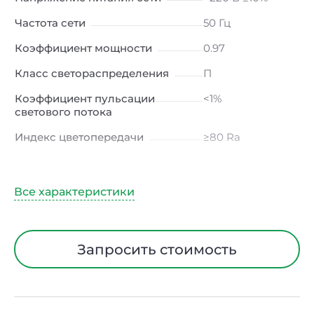
Частота сети
50 Гц
Коэффициент мощности
0.97
Класс светораспределения
П
Коэффициент пульсации
<1%
светового потока
Индекс цветопередачи
≥80 Ra
Тип кривой силы света
Д (косинусная)
Угол рассеивания
120ᵒ
Климатическое исполнение
УХЛ4
Диапазон рабочих
от -10 до +50 ℃
Запросить стоимость
температур
Класс защиты от
I
электрического тока