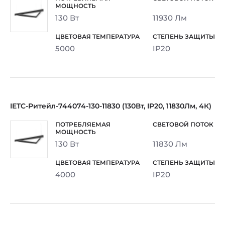
130 Вт
11930 Лм
5000
IP20
IETC-Ритейл-744074-130-11830 (130Вт, IP20, 11830Лм, 4К)
130 Вт
11830 Лм
4000
IP20