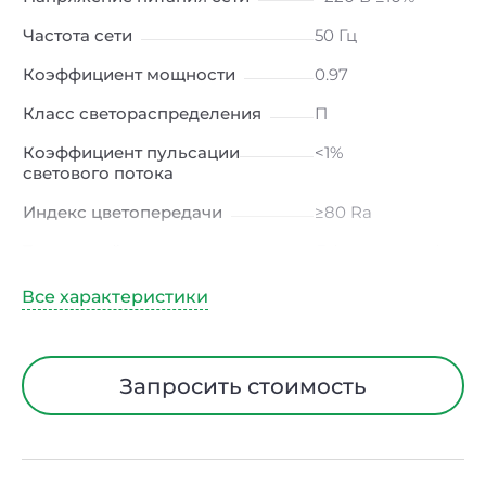
Частота сети
50 Гц
Коэффициент мощности
0.97
Класс светораспределения
П
Коэффициент пульсации
<1%
светового потока
Индекс цветопередачи
≥80 Ra
Тип кривой силы света
Д (косинусная)
Угол рассеивания
120ᵒ
Климатическое исполнение
УХЛ4
Диапазон рабочих
от -10 до +50 ℃
Запросить стоимость
температур
Класс защиты от
I
электрического тока