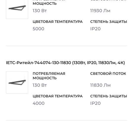
130 Вт
11930 Лм
5000
IP20
IETC-Ритейл-744074-130-11830 (130Вт, IP20, 11830Лм, 4К)
130 Вт
11830 Лм
4000
IP20