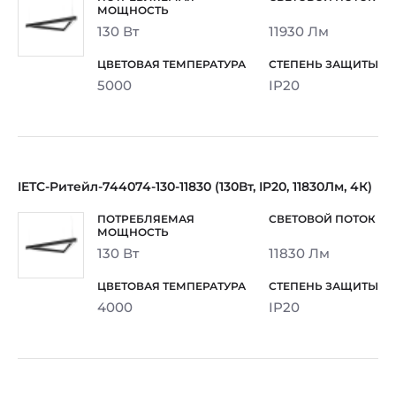
130 Вт
11930 Лм
5000
IP20
IETC-Ритейл-744074-130-11830 (130Вт, IP20, 11830Лм, 4К)
130 Вт
11830 Лм
4000
IP20