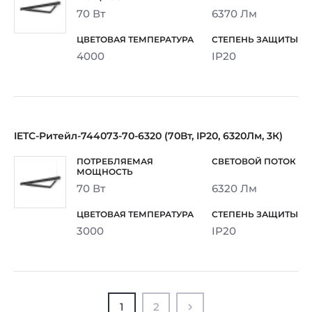
70 Вт
6370 Лм
4000
IP20
IETC-Ритейл-744073-70-6320 (70Вт, IP20, 6320Лм, 3К)
70 Вт
6320 Лм
3000
IP20
1
2