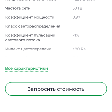
Частота сети
50 Гц
Коэффициент мощности
0.97
Класс светораспределения
П
Коэффициент пульсации
<1%
светового потока
Индекс цветопередачи
≥80 Ra
Тип кривой силы света
Д (косинусная)
Угол рассеивания
120ᵒ
Климатическое исполнение
УХЛ4
Диапазон рабочих
от -10 до +50 ℃
Запросить стоимость
температур
Класс защиты от
I
электрического тока