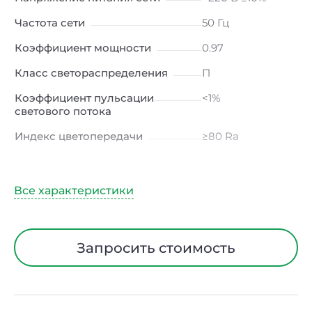
Частота сети
50 Гц
Коэффициент мощности
0.97
Класс светораспределения
П
Коэффициент пульсации
<1%
светового потока
Индекс цветопередачи
≥80 Ra
Тип кривой силы света
Д (косинусная)
Угол рассеивания
120ᵒ
Климатическое исполнение
УХЛ4
Диапазон рабочих
от -10 до +50 ℃
Запросить стоимость
температур
Класс защиты от
I
электрического тока