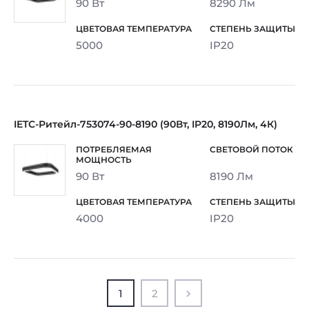
90 Вт
8290 Лм
5000
IP20
IETC-Ритейл-753074-90-8190 (90Вт, IP20, 8190Лм, 4К)
90 Вт
8190 Лм
4000
IP20
1
2