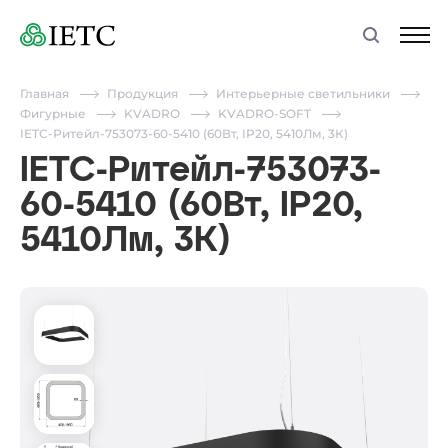
Главная
Продукция
Интерьерные светильники
Фигурные
KVADRO
KVADRO-SOFT
IETC-Ритейл-753073-60-5410 (60Вт, IP20, 5410Лм, 3К)
IETC-Ритейл-753073-
60-5410 (60Вт, IP20,
5410Лм, 3К)