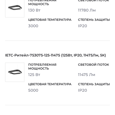
130 Вт
11780 Лм
3000
IP20
IETC-Ритейл-753075-125-11475 (125Вт, IP20, 11475Лм, 5К)
125 Вт
11475 Лм
5000
IP20