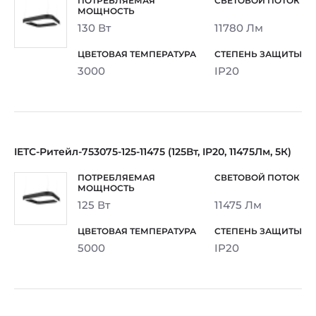
130 Вт
11780 Лм
3000
IP20
IETC-Ритейл-753075-125-11475 (125Вт, IP20, 11475Лм, 5К)
125 Вт
11475 Лм
5000
IP20