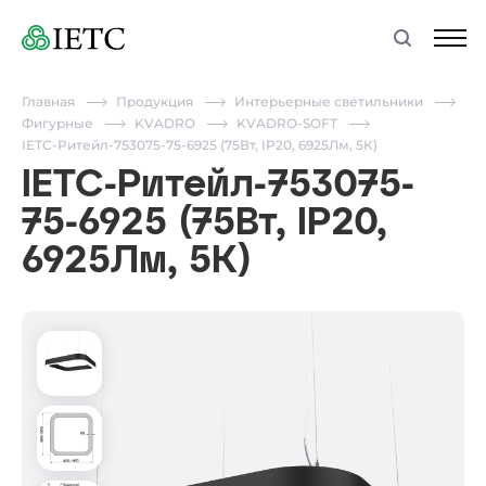
Главная
Продукция
Интерьерные светильники
Фигурные
KVADRO
KVADRO-SOFT
IETC-Ритейл-753075-75-6925 (75Вт, IP20, 6925Лм, 5К)
IETC-Ритейл-753075-
75-6925 (75Вт, IP20,
6925Лм, 5К)