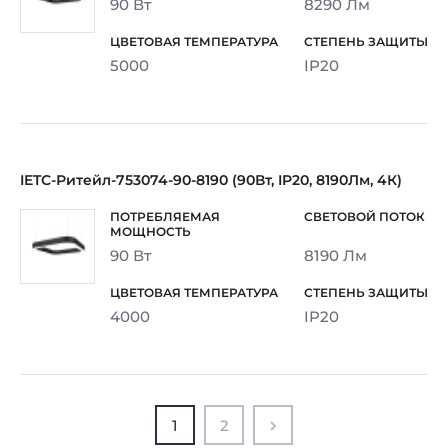
90 Вт
8290 Лм
5000
IP20
IETC-Ритейл-753074-90-8190 (90Вт, IP20, 8190Лм, 4К)
90 Вт
8190 Лм
4000
IP20
1
2