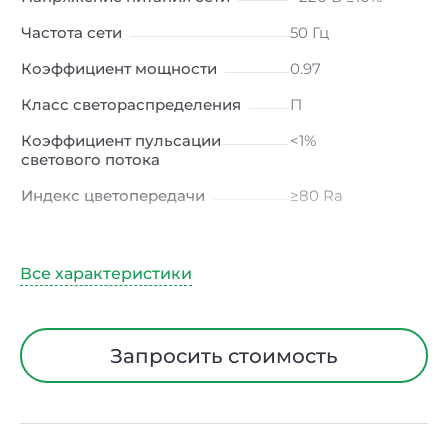
Частота сети
50 Гц
Коэффициент мощности
0.97
Класс светораспределения
П
Коэффициент пульсации
<1%
светового потока
Индекс цветопередачи
≥80 Ra
Тип кривой силы света
Д (косинусная)
Угол рассеивания
120ᵒ
Климатическое исполнение
УХЛ4
Диапазон рабочих
от -10 до +50 ℃
Запросить стоимость
температур
Класс защиты от
I
электрического тока