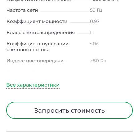
Частота сети
50 Гц
Коэффициент мощности
0.97
Класс светораспределения
П
Коэффициент пульсации
<1%
светового потока
Индекс цветопередачи
≥80 Ra
Тип кривой силы света
Д (косинусная)
Угол рассеивания
120ᵒ
Климатическое исполнение
УХЛ4
Диапазон рабочих
от -10 до +50 ℃
Запросить стоимость
температур
Класс защиты от
I
электрического тока