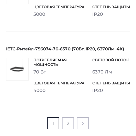
5000
IP20
IETC-Ритейл-756074-70-6370 (70Вт, IP20, 6370Лм, 4К)
70 Вт
6370 Лм
4000
IP20
1
2