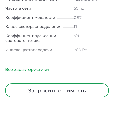
Частота сети
50 Гц
Коэффициент мощности
0.97
Класс светораспределения
П
Коэффициент пульсации
<1%
светового потока
Индекс цветопередачи
≥80 Ra
Тип кривой силы света
Д (косинусная)
Угол рассеивания
120ᵒ
Климатическое исполнение
УХЛ4
Диапазон рабочих
от -10 до +50 ℃
Запросить стоимость
температур
Класс защиты от
I
электрического тока