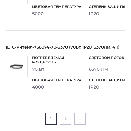
5000
IP20
IETC-Ритейл-756074-70-6370 (70Вт, IP20, 6370Лм, 4К)
70 Вт
6370 Лм
4000
IP20
1
2