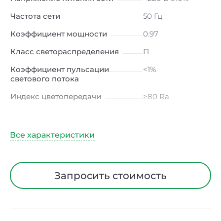
Частота сети
50 Гц
Коэффициент мощности
0.97
Класс светораспределения
П
Коэффициент пульсации
<1%
светового потока
Индекс цветопередачи
≥80 Ra
Тип кривой силы света
Д (косинусная)
Угол рассеивания
120ᵒ
Климатическое исполнение
УХЛ4
Диапазон рабочих
от -10 до +50 ℃
Запросить стоимость
температур
Класс защиты от
I
электрического тока