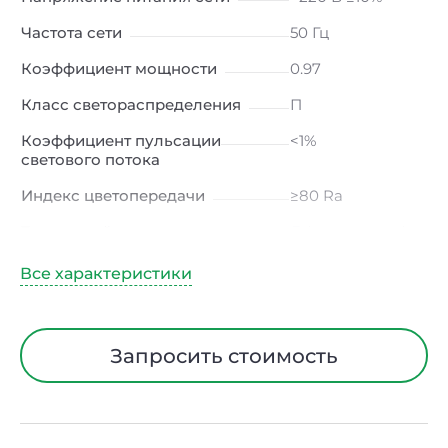
Частота сети
50 Гц
Коэффициент мощности
0.97
Класс светораспределения
П
Коэффициент пульсации
<1%
светового потока
Индекс цветопередачи
≥80 Ra
Тип кривой силы света
Д (косинусная)
Угол рассеивания
120ᵒ
Климатическое исполнение
УХЛ4
Диапазон рабочих
от -10 до +50 ℃
Запросить стоимость
температур
Класс защиты от
I
электрического тока