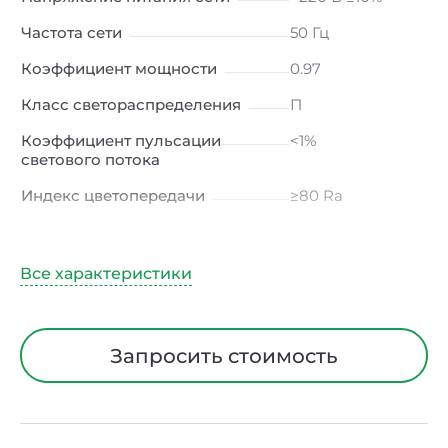
Частота сети
50 Гц
Коэффициент мощности
0.97
Класс светораспределения
П
Коэффициент пульсации
<1%
светового потока
Индекс цветопередачи
≥80 Ra
Тип кривой силы света
Д (косинусная)
Угол рассеивания
120ᵒ
Климатическое исполнение
УХЛ4
Диапазон рабочих
от -10 до +50 ℃
Запросить стоимость
температур
Класс защиты от
I
электрического тока