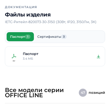
электрического тока
ДОКУМЕНТАЦИЯ
Материал корпуса
Сталь
Файлы изделия
Блок аварийного питания
Нет
IETC-Ритейл-820073-30-3150 (30Вт, IP20, 3150Лм, 3К)
Способ монтажа
Накладной /
Подвесной
Паспорт
Сертификаты
1
3
Длина
900 мм
Ширина
109 мм
Паспорт
Высота / Глубина
55 мм
3.4 МБ
Масса
1,8 кг
Срок службы светодиодов
100000 ч.
Гарантия
5 лет
Все модели серии
позиций
47
OFFICE LINE