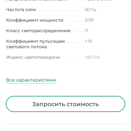
Частота сети
50 Гц
Коэффициент мощности
0.97
Класс светораспределения
П
Коэффициент пульсации
<1%
светового потока
Индекс цветопередачи
≥80 Ra
Тип кривой силы света
Д (косинусная)
Угол рассеивания
120ᵒ
Климатическое исполнение
УХЛ4
Диапазон рабочих
от +5 до +40 ℃
Запросить стоимость
температур
Тип рассеивателя
Опал
Класс защиты от
I