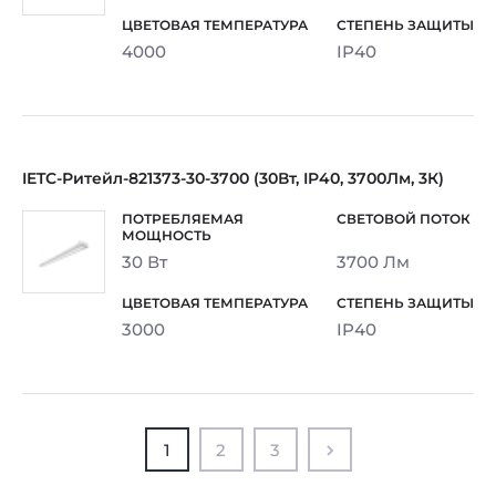
4000
IP40
IETC-Ритейл-821373-30-3700 (30Вт, IP40, 3700Лм, 3К)
30 Вт
3700 Лм
3000
IP40
1
2
3