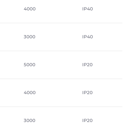
4000
IP40
м
3000
IP40
5000
IP20
4000
IP20
м
3000
IP20