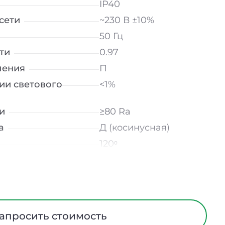
IP40
сети
~230 В ±10%
50 Гц
ти
0.97
ления
П
ии светового
<1%
и
≥80 Ra
а
Д (косинусная)
120ᵒ
лнение
УХЛ4
мператур
от +5 до +40 ℃
Микропризма
трического тока
I
апросить стоимость
Сталь