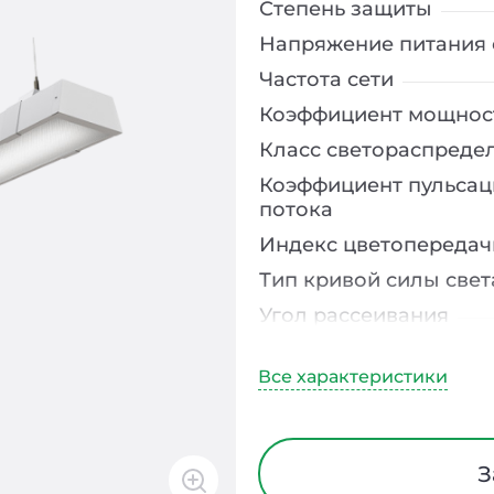
Степень защиты
Напряжение питания 
Частота сети
Коэффициент мощнос
Класс светораспреде
Коэффициент пульсац
потока
Индекс цветопередач
Тип кривой силы свет
Угол рассеивания
Климатическое испо
Диапазон рабочих те
Тип рассеивателя
Класс защиты от элек
З
Материал корпуса