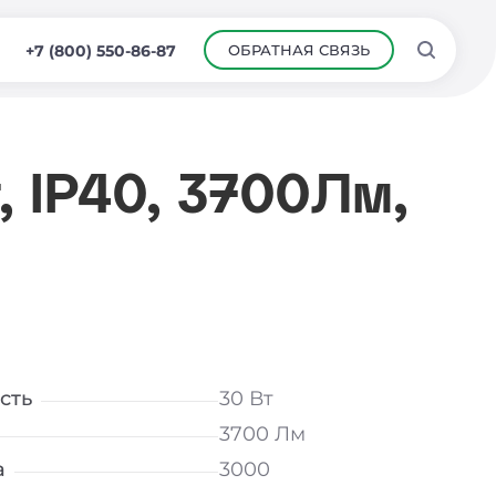
ОБРАТНАЯ СВЯЗЬ
+7 (800) 550-86-87
, IP40, 3700Лм,
сть
30 Вт
3700 Лм
а
3000