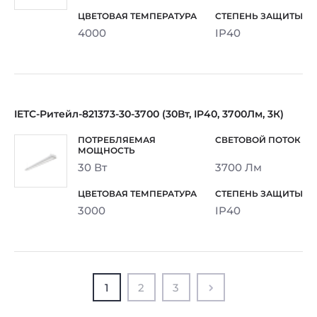
4000
IP40
IETC-Ритейл-821373-30-3700 (30Вт, IP40, 3700Лм, 3К)
30 Вт
3700 Лм
3000
IP40
1
2
3