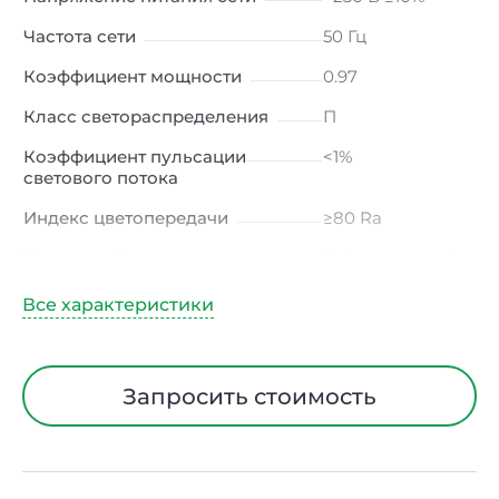
Частота сети
50 Гц
Коэффициент мощности
0.97
Класс светораспределения
П
Коэффициент пульсации
<1%
светового потока
Индекс цветопередачи
≥80 Ra
Тип кривой силы света
Д (косинусная)
Угол рассеивания
120ᵒ
Климатическое исполнение
УХЛ4
Диапазон рабочих
от +5 до +40 ℃
Запросить стоимость
температур
Тип рассеивателя
Опал
Класс защиты от
I