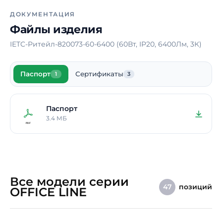
электрического тока
ДОКУМЕНТАЦИЯ
Материал корпуса
Сталь
Файлы изделия
Блок аварийного питания
Нет
IETC-Ритейл-820073-60-6400 (60Вт, IP20, 6400Лм, 3К)
Способ монтажа
Накладной /
Подвесной
Паспорт
Сертификаты
1
3
Длина
1800 мм
Ширина
109 мм
Паспорт
Высота / Глубина
55 мм
3.4 МБ
Масса
3,5 кг
Срок службы светодиодов
100000 ч.
Гарантия
5 лет
Все модели серии
позиций
47
OFFICE LINE