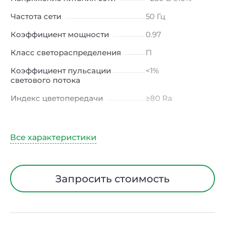
Частота сети
50 Гц
Коэффициент мощности
0.97
Класс светораспределения
П
Коэффициент пульсации
<1%
светового потока
Индекс цветопередачи
≥80 Ra
Тип кривой силы света
Д (косинусная)
Угол рассеивания
120ᵒ
Климатическое исполнение
УХЛ4
Диапазон рабочих
от +5 до +40 ℃
Запросить стоимость
температур
Тип рассеивателя
Микропризма
Класс защиты от
I