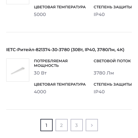
5000
IP40
IETC-Ритейл-821374-30-3780 (30Вт, IP40, 3780Лм, 4К)
30 Вт
3780 Лм
4000
IP40
1
2
3