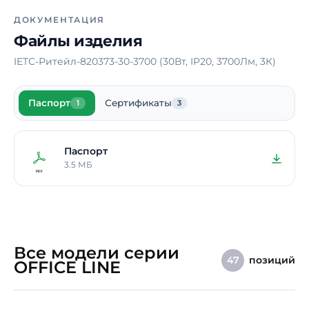
электрического тока
ДОКУМЕНТАЦИЯ
Материал корпуса
Сталь
Файлы изделия
Блок аварийного питания
Нет
IETC-Ритейл-820373-30-3700 (30Вт, IP20, 3700Лм, 3К)
Способ монтажа
Накладной /
Подвесной
Паспорт
Сертификаты
1
3
Длина
900 мм
Ширина
109 мм
Паспорт
Высота / Глубина
55 мм
3.5 МБ
Масса
1,8 кг
Срок службы светодиодов
100000 ч.
Гарантия
5 лет
Все модели серии
позиций
47
OFFICE LINE