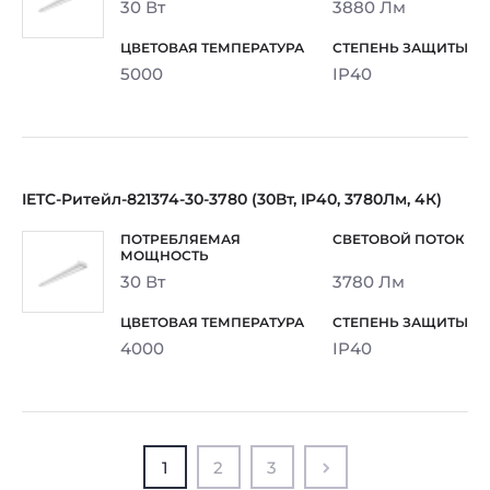
30 Вт
3880 Лм
5000
IP40
IETC-Ритейл-821374-30-3780 (30Вт, IP40, 3780Лм, 4К)
30 Вт
3780 Лм
4000
IP40
1
2
3