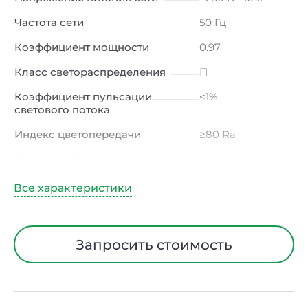
Частота сети
50 Гц
Коэффициент мощности
0.97
Класс светораспределения
П
Коэффициент пульсации
<1%
светового потока
Индекс цветопередачи
≥80 Ra
Тип кривой силы света
Д (косинусная)
Угол рассеивания
120ᵒ
Климатическое исполнение
УХЛ4
Диапазон рабочих
от +5 до +40 ℃
Запросить стоимость
температур
Тип рассеивателя
Микропризма
Класс защиты от
I