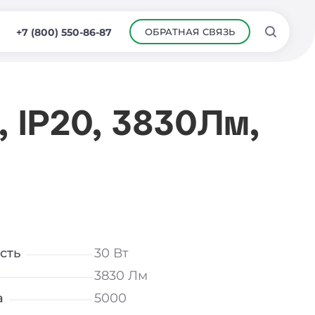
ОБРАТНАЯ СВЯЗЬ
+7 (800) 550-86-87
, IP20, 3830Лм,
сть
30 Вт
3830 Лм
а
5000