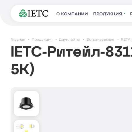
О КОМПАНИИ
ПРОДУКЦИЯ
Главная
Продукция
Даунлайты
Встраиваемые
RETAI
IETC-Ритейл-831
5К)