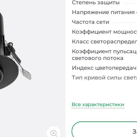
Степень защиты
Напряжение питания 
Частота сети
Коэффициент мощнос
Класс светораспреде
Коэффициент пульсац
светового потока
Индекс цветопередач
Тип кривой силы свет
Угол рассеивания
Климатическое испо
Диапазон рабочих те
Тип рассеивателя
З
Класс защиты от элек