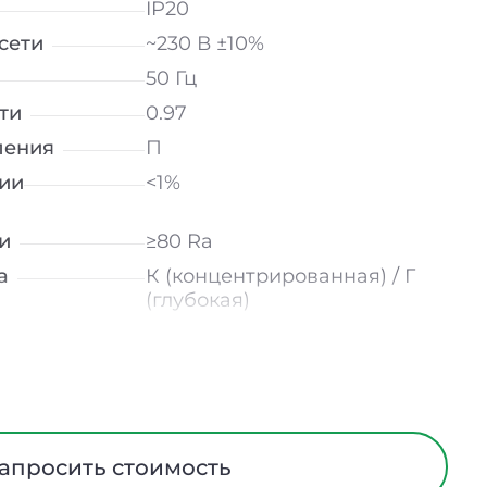
IP20
сети
~230 В ±10%
50 Гц
ти
0.97
ления
П
ии
<1%
и
≥80 Ra
а
К (концентрированная) / Г
(глубокая)
15° / 23° / 30° / 45° / 60°
лнение
УХЛ4
мператур
от +5 до +40 ℃
Прозрачный
апросить стоимость
трического
I