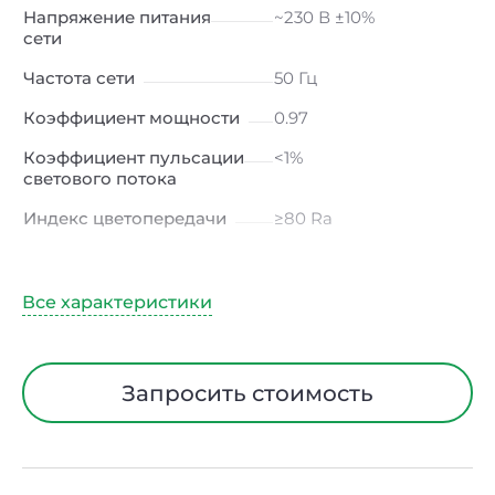
Напряжение питания
~230 В ±10%
сети
Частота сети
50 Гц
Коэффициент мощности
0.97
Коэффициент пульсации
<1%
светового потока
Индекс цветопередачи
≥80 Ra
Тип кривой силы света
К
(концентрированная)
/ Г (глубокая)
Диапазон рабочих
от +5 до +40 ℃
температур
Запросить стоимость
Тип рассеивателя
Прозрачный
Класс защиты от
I
электрического тока