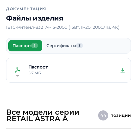
Материал корпуса
Алюминий
ДОКУМЕНТАЦИЯ
Способ монтажа
Встраиваемый
Файлы изделия
Длина
170 мм
IETC-Ритейл-832174-15-2000 (15Вт, IP20, 2000Лм, 4К)
Ширина
170 мм
Срок службы
100000 ч.
Паспорт
Сертификаты
1
3
светодиодов
Гарантия
5 лет
Паспорт
5.7 МБ
Все модели серии
позиции
44
RETAIL ASTRA A