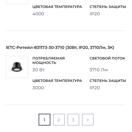
4000
IP20
IETC-Ритейл-831173-30-3710 (30Вт, IP20, 3710Лм, 3К)
30 Вт
3710 Лм
3000
IP20
1
2
3