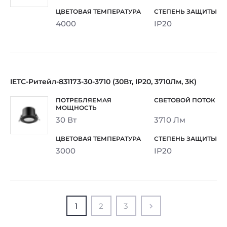
4000
IP20
IETC-Ритейл-831173-30-3710 (30Вт, IP20, 3710Лм, 3К)
30 Вт
3710 Лм
3000
IP20
1
2
3