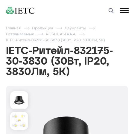
Главная
Продукция
Даунлайты
Встраиваемые
RETAIL ASTRA A
IETC-Ритейл-832175-30-3830 (30Вт, IP20, 3830Лм, 5К)
IETC-Ритейл-832175-
30-3830 (30Вт, IP20,
3830Лм, 5К)