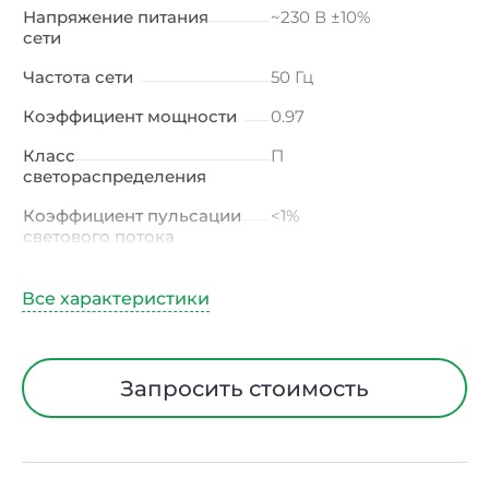
Напряжение питания
~230 В ±10%
сети
Частота сети
50 Гц
Коэффициент мощности
0.97
Класс
П
светораспределения
Коэффициент пульсации
<1%
светового потока
Индекс цветопередачи
≥80 Ra
Тип кривой силы света
К
(концентрированная)
/ Г (глубокая)
Запросить стоимость
Угол рассеивания
15° / 23° / 30° / 45° / 60°
Климатическое
УХЛ4
исполнение