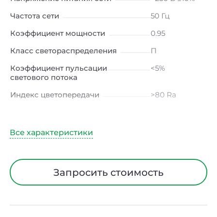
Частота сети
50 Гц
Коэффициент мощности
0.95
Класс светораспределения
П
Коэффициент пульсации
<5%
светового потока
Индекс цветопередачи
>80 Ra
Тип кривой силы света
Д
(косинусная)
Угол рассеивания
120ᵒ
Климатическое исполнение
УХЛ4
Запросить стоимость
Диапазон рабочих температур
от -20 до +40
℃
Тип рассеивателя
Опал