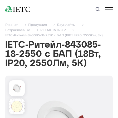
Главная
Продукция
Даунлайты
Встраиваемые
RETAIL INTRO 2
IETC-Ритейл-843085-18-2550 с БАП (18Вт, IP20, 2550Лм, 5К)
IETC-Ритейл-843085-
18-2550 с БАП (18Вт,
IP20, 2550Лм, 5К)