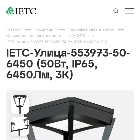
Главная
Продукция
Парковые светильники
Классические светильники
MORS
IETC-Улица-553973-50-6450 (50Вт, IP65, 6450Лм, 3К)
IETC-Улица-553973-50-
6450 (50Вт, IP65,
6450Лм, 3К)