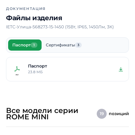
электрического тока
ДОКУМЕНТАЦИЯ
Материал корпуса
Сталь
Файлы изделия
Длина
100 мм
IETC-Улица-568273-15-1450 (15Вт, IP65, 1450Лм, 3К)
Ширина
100 мм
Паспорт
Сертификаты
Высота
1
1500 мм
3
Страна производства
Россия
Паспорт
Срок службы
10 лет
23.8 МБ
Гарантия
5 лет
Примечание
Высота опор – по
индивидуальному
заказу
Все модели серии
позиций
19
ROME MINI