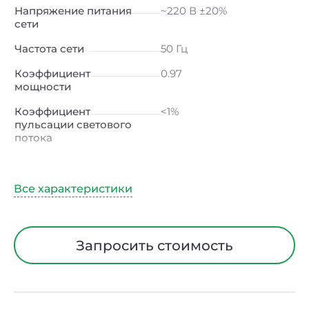
Напряжение питания
~220 В ±20%
сети
Частота сети
50 Гц
Коэффициент
0.97
мощности
Коэффициент
<1%
пульсации светового
потока
Индекс
≥80 Ra
цветопередачи
Климатическое
УХЛ1
исполнение
Диапазон рабочих
от -40 до +40 ℃
Запросить стоимость
температур
Тип рассеивателя
прозрачный
Класс защиты от
I