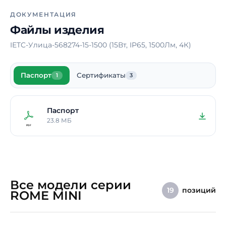
электрического тока
ДОКУМЕНТАЦИЯ
Материал корпуса
Сталь
Файлы изделия
Длина
100 мм
IETC-Улица-568274-15-1500 (15Вт, IP65, 1500Лм, 4К)
Ширина
100 мм
Паспорт
Сертификаты
Высота
1
1500 мм
3
Страна производства
Россия
Паспорт
Срок службы
10 лет
23.8 МБ
Гарантия
5 лет
Примечание
Высота опор – по
индивидуальному
заказу
Все модели серии
позиций
19
ROME MINI