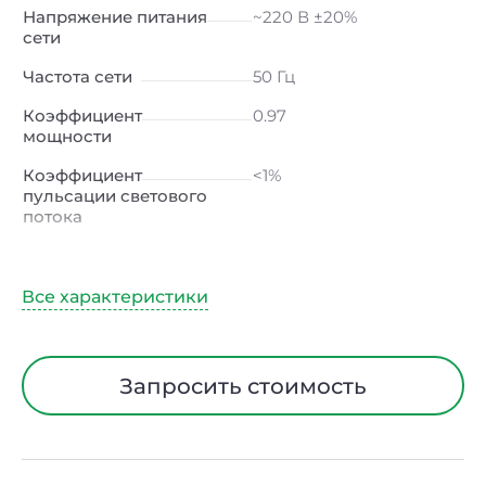
Напряжение питания
~220 В ±20%
сети
Частота сети
50 Гц
Коэффициент
0.97
мощности
Коэффициент
<1%
пульсации светового
потока
Индекс
≥80 Ra
цветопередачи
Климатическое
УХЛ1
исполнение
Диапазон рабочих
от -40 до +40 ℃
Запросить стоимость
температур
Тип рассеивателя
прозрачный
Класс защиты от
I