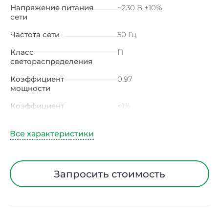
Напряжение питания
~230 В ±10%
сети
Частота сети
50 Гц
Класс
П
светораспределения
Коэффициент
0.97
мощности
Коэффициент
<1%
пульсации светового
потока
Индекс цветопередачи
≥80 Ra
Тип кривой силы света
Д (косинусная)
Запросить стоимость
Угол рассеивания
120ᵒ
Климатическое
УХЛ4
исполнение