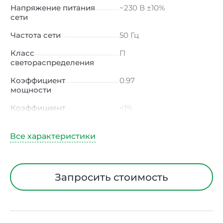
Напряжение питания
~230 В ±10%
сети
Частота сети
50 Гц
Класс
П
светораспределения
Коэффициент
0.97
мощности
Коэффициент
<1%
пульсации светового
потока
Индекс цветопередачи
≥80 Ra
Тип кривой силы света
Д (косинусная)
Запросить стоимость
Угол рассеивания
120ᵒ
Климатическое
УХЛ4
исполнение