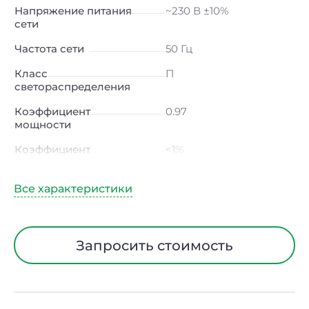
Напряжение питания
~230 В ±10%
сети
Частота сети
50 Гц
Класс
П
светораспределения
Коэффициент
0.97
мощности
Коэффициент
<1%
пульсации светового
потока
Индекс цветопередачи
≥80 Ra
Тип кривой силы света
Д (косинусная)
Запросить стоимость
Угол рассеивания
120ᵒ
Климатическое
УХЛ4
исполнение