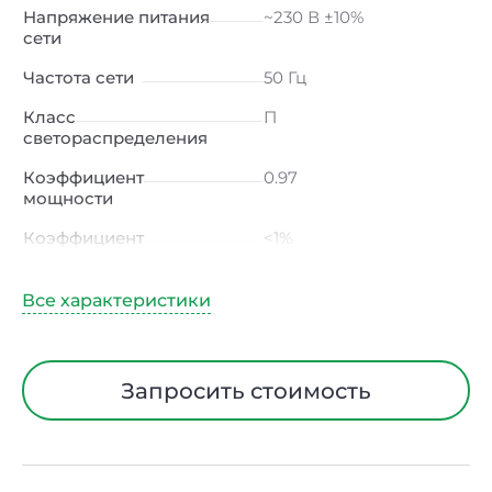
Напряжение питания
~230 В ±10%
сети
Частота сети
50 Гц
Класс
П
светораспределения
Коэффициент
0.97
мощности
Коэффициент
<1%
пульсации светового
потока
Индекс цветопередачи
≥80 Ra
Тип кривой силы света
Д (косинусная)
Запросить стоимость
Угол рассеивания
120ᵒ
Климатическое
УХЛ4
исполнение