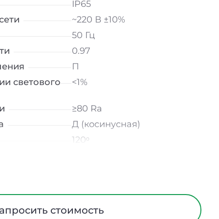
IP65
сети
~220 В ±10%
50 Гц
ти
0.97
ления
П
ии светового
<1%
и
≥80 Ra
а
Д (косинусная)
120ᵒ
лнение
УХЛ2
мператур
от -40 до +50 ℃
Опал
Алюминий
апросить стоимость
На скобе / На тросах /