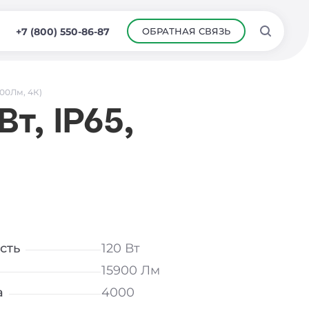
ОБРАТНАЯ СВЯЗЬ
+7 (800) 550-86-87
900Лм, 4К)
т, IP65,
сть
120 Вт
15900 Лм
а
4000