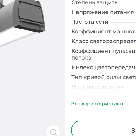
Степень защиты
Напряжение питания 
Частота сети
Коэффициент мощнос
Класс светораспреде
Коэффициент пульсац
потока
Индекс цветопередач
Тип кривой силы свет
Угол рассеивания
Климатическое испо
Диапазон рабочих те
Тип рассеивателя
Материал корпуса
З
Способ монтажа