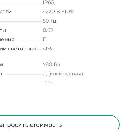
IP65
сети
~220 В ±10%
50 Гц
ти
0.97
ления
П
ии светового
<1%
и
≥80 Ra
а
Д (косинусная)
120ᵒ
лнение
УХЛ2
мператур
от -40 до +50 ℃
Опал
Алюминий
апросить стоимость
На скобе / На тросах /