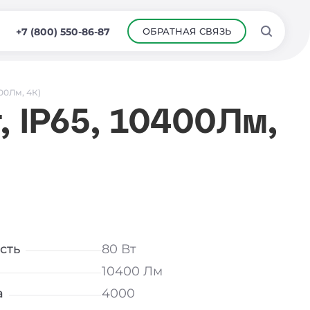
ОБРАТНАЯ СВЯЗЬ
+7 (800) 550-86-87
00Лм, 4К)
 IP65, 10400Лм,
сть
80 Вт
10400 Лм
а
4000