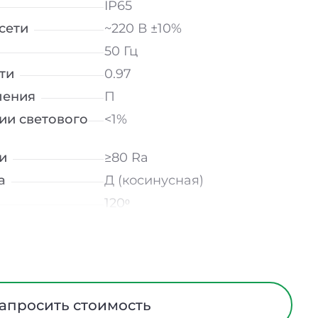
IP65
сети
~220 В ±10%
50 Гц
ти
0.97
ления
П
ии светового
<1%
и
≥80 Ra
а
Д (косинусная)
120ᵒ
лнение
УХЛ2
мператур
от -40 до +50 ℃
Опал
Алюминий
апросить стоимость
На скобе / На тросах /