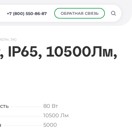
ОБРАТНАЯ СВЯЗЬ
+7 (800) 550-86-87
00Лм, 5К)
 IP65, 10500Лм,
сть
80 Вт
10500 Лм
а
5000