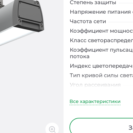
Степень защиты
Напряжение питания 
Частота сети
Коэффициент мощнос
Класс светораспреде
Коэффициент пульсац
потока
Индекс цветопередач
Тип кривой силы свет
Угол рассеивания
Климатическое испо
Диапазон рабочих те
Тип рассеивателя
Материал корпуса
З
Способ монтажа