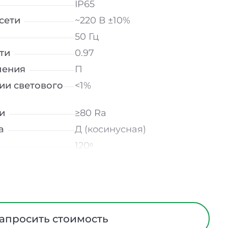
IP65
сети
~220 В ±10%
50 Гц
ти
0.97
ления
П
ии светового
<1%
и
≥80 Ra
а
Д (косинусная)
120ᵒ
лнение
УХЛ2
мператур
от -40 до +50 ℃
Опал
Алюминий
апросить стоимость
ийном
-