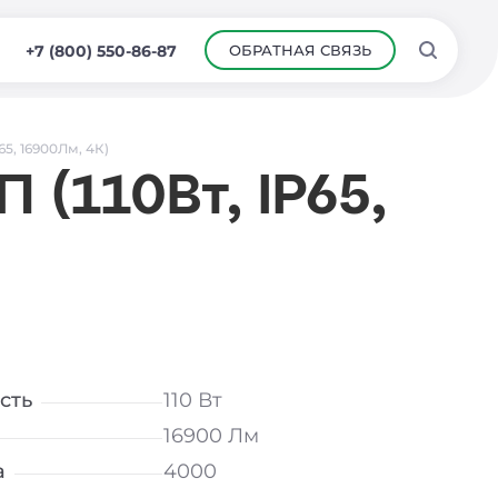
ОБРАТНАЯ СВЯЗЬ
+7 (800) 550-86-87
65, 16900Лм, 4К)
 (110Вт, IP65,
сть
110 Вт
16900 Лм
а
4000