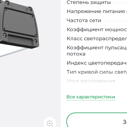
Степень защиты
Напряжение питания 
Частота сети
Коэффициент мощнос
Класс светораспреде
Коэффициент пульсац
потока
Индекс цветопередач
Тип кривой силы свет
Угол рассеивания
Климатическое испо
Диапазон рабочих те
Тип рассеивателя
Материал корпуса
З
Время работы в авар