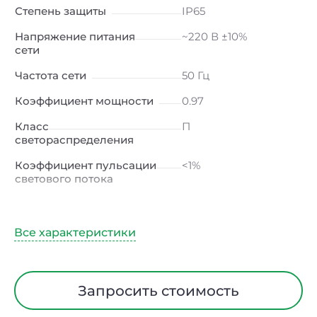
Степень защиты
IP65
Напряжение питания
~220 В ±10%
сети
Частота сети
50 Гц
Коэффициент мощности
0.97
Класс
П
светораспределения
Коэффициент пульсации
<1%
светового потока
Индекс цветопередачи
≥80 Ra
Тип кривой силы света
Д (косинусная)
Угол рассеивания
120ᵒ
Климатическое
УХЛ2
Запросить стоимость
исполнение