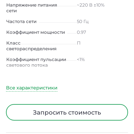
Напряжение питания
~220 В ±10%
сети
Частота сети
50 Гц
Коэффициент мощности
0.97
Класс
П
светораспределения
Коэффициент пульсации
<1%
светового потока
Индекс цветопередачи
≥80 Ra
Тип кривой силы света
Д (косинусная)
Угол рассеивания
120ᵒ
Климатическое
УХЛ2
Запросить стоимость
исполнение
Диапазон рабочих
от -40 до +50 ℃
температур