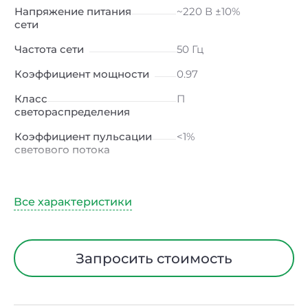
Напряжение питания
~220 В ±10%
сети
Частота сети
50 Гц
Коэффициент мощности
0.97
Класс
П
светораспределения
Коэффициент пульсации
<1%
светового потока
Индекс цветопередачи
≥80 Ra
Тип кривой силы света
Д (косинусная)
Угол рассеивания
120ᵒ
Климатическое
УХЛ2
Запросить стоимость
исполнение
Диапазон рабочих
от -40 до +50 ℃
температур