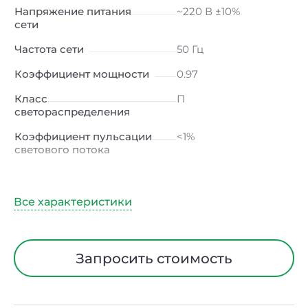
Напряжение питания
~220 В ±10%
сети
Частота сети
50 Гц
Коэффициент мощности
0.97
Класс
П
светораспределения
Коэффициент пульсации
<1%
светового потока
Индекс цветопередачи
≥80 Ra
Тип кривой силы света
Д (косинусная)
Угол рассеивания
120ᵒ
Климатическое
УХЛ2
Запросить стоимость
исполнение
Диапазон рабочих
от -40 до +50 ℃
температур