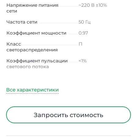
Напряжение питания
~220 В ±10%
сети
Частота сети
50 Гц
Коэффициент мощности
0.97
Класс
П
светораспределения
Коэффициент пульсации
<1%
светового потока
Индекс цветопередачи
≥80 Ra
Тип кривой силы света
Д (косинусная)
Угол рассеивания
120ᵒ
Климатическое
УХЛ2
Запросить стоимость
исполнение
Диапазон рабочих
от -40 до +50 ℃
температур