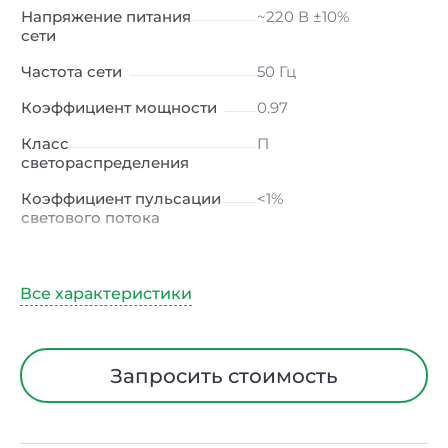
Напряжение питания
~220 В ±10%
сети
Частота сети
50 Гц
Коэффициент мощности
0.97
Класс
П
светораспределения
Коэффициент пульсации
<1%
светового потока
Индекс цветопередачи
≥80 Ra
Тип кривой силы света
Д (косинусная)
Угол рассеивания
120ᵒ
Климатическое
УХЛ2
Запросить стоимость
исполнение
Диапазон рабочих
от -40 до +50 ℃
температур