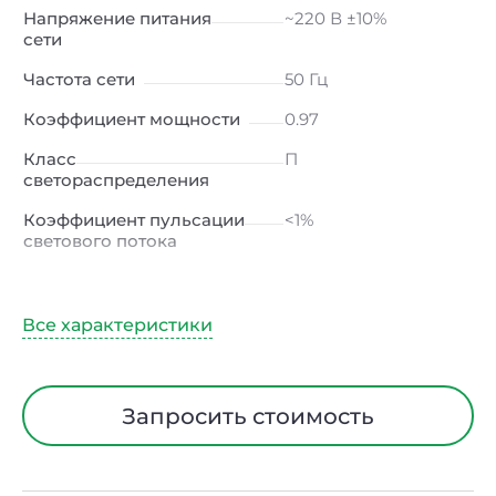
Напряжение питания
~220 В ±10%
сети
Частота сети
50 Гц
Коэффициент мощности
0.97
Класс
П
светораспределения
Коэффициент пульсации
<1%
светового потока
Индекс цветопередачи
≥80 Ra
Тип кривой силы света
Д (косинусная)
Угол рассеивания
120ᵒ
Климатическое
УХЛ2
Запросить стоимость
исполнение
Диапазон рабочих
от -40 до +50 ℃
температур