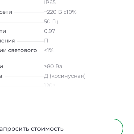
IP65
сети
~220 В ±10%
50 Гц
ти
0.97
ления
П
ии светового
<1%
и
≥80 Ra
а
Д (косинусная)
120ᵒ
лнение
УХЛ2
мператур
от -40 до +50 ℃
прозрачный
Алюминий
апросить стоимость
На скобе / На тросах /