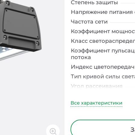
Степень защиты
Напряжение питания 
Частота сети
Коэффициент мощнос
Класс светораспреде
Коэффициент пульсац
потока
Индекс цветопередач
Тип кривой силы свет
Угол рассеивания
Климатическое испо
Диапазон рабочих те
Тип рассеивателя
Материал корпуса
З
Способ монтажа