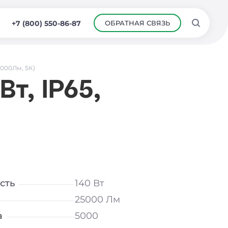
ОБРАТНАЯ СВЯЗЬ
+7 (800) 550-86-87
5000Лм, 5К)
т, IP65,
сть
140 Вт
25000 Лм
а
5000