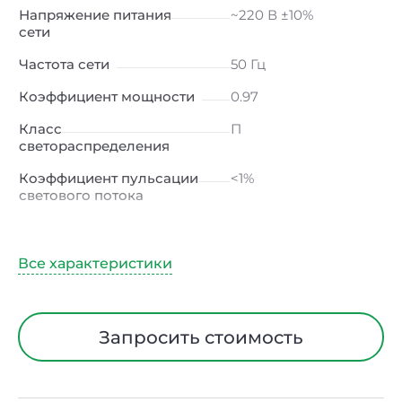
Напряжение питания
~220 В ±10%
сети
Частота сети
50 Гц
Коэффициент мощности
0.97
Класс
П
светораспределения
Коэффициент пульсации
<1%
светового потока
Индекс цветопередачи
≥80 Ra
Тип кривой силы света
Д (косинусная)
Угол рассеивания
120ᵒ
Климатическое
УХЛ2
Запросить стоимость
исполнение
Диапазон рабочих
от -40 до +50 ℃
температур