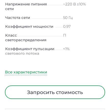
Напряжение питания
~220 В ±10%
сети
Частота сети
50 Гц
Коэффициент мощности
0.97
Класс
П
светораспределения
Коэффициент пульсации
<1%
светового потока
Индекс цветопередачи
≥80 Ra
Тип кривой силы света
Д (косинусная)
Угол рассеивания
120ᵒ
Климатическое
УХЛ2
Запросить стоимость
исполнение
Диапазон рабочих
от -40 до +50 ℃
температур