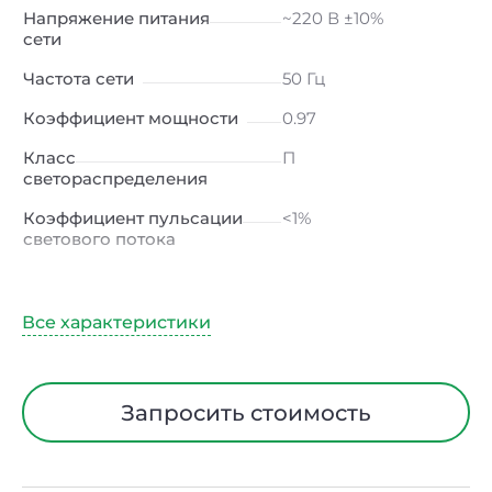
Напряжение питания
~220 В ±10%
сети
Частота сети
50 Гц
Коэффициент мощности
0.97
Класс
П
светораспределения
Коэффициент пульсации
<1%
светового потока
Индекс цветопередачи
≥80 Ra
Тип кривой силы света
Д (косинусная)
Угол рассеивания
120ᵒ
Климатическое
УХЛ2
Запросить стоимость
исполнение
Диапазон рабочих
от -40 до +50 ℃
температур