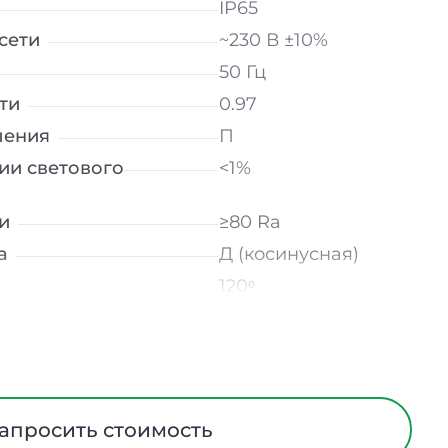
IP65
сети
~230 В ±10%
50 Гц
ти
0.97
ления
П
ии светового
<1%
и
≥80 Ra
а
Д (косинусная)
120ᵒ
лнение
УХЛ2
мператур
от -40 до +50 ℃
Матовый
трического тока
I
апросить стоимость
Алюминий