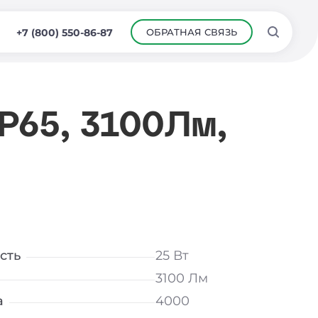
ОБРАТНАЯ СВЯЗЬ
+7 (800) 550-86-87
IP65, 3100Лм,
сть
25 Вт
3100 Лм
а
4000