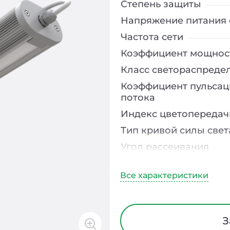
Степень защиты
Напряжение питания 
Частота сети
Коэффициент мощнос
Класс светораспреде
Коэффициент пульсац
потока
Индекс цветопередач
Тип кривой силы свет
Угол рассеивания
Климатическое испо
Диапазон рабочих те
Тип рассеивателя
Класс защиты от элек
З
Материал корпуса