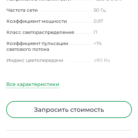
Частота сети
50 Гц
Коэффициент мощности
0.97
Класс светораспределения
П
Коэффициент пульсации
<1%
светового потока
Индекс цветопередачи
≥80 Ra
Тип кривой силы света
Д (косинусная)
Угол рассеивания
120ᵒ
Климатическое исполнение
УХЛ2
Диапазон рабочих температур
от -40 до +50 ℃
Запросить стоимость
Тип рассеивателя
Прозрачный
Класс защиты от
I
электрического тока