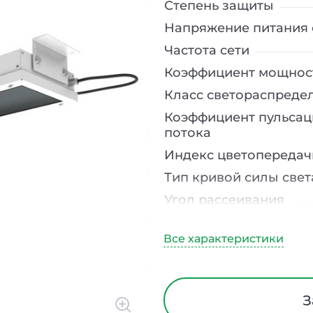
Степень защиты
Напряжение питания 
Частота сети
Коэффициент мощнос
Класс светораспреде
Коэффициент пульсац
потока
Индекс цветопередач
Тип кривой силы свет
Угол рассеивания
Климатическое испо
Диапазон рабочих те
Тип рассеивателя
Материал корпуса
З
Блок аварийного пит