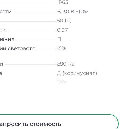
IP65
сети
~230 В ±10%
50 Гц
ти
0.97
ления
П
ии светового
<1%
и
≥80 Ra
а
Д (косинусная)
120ᵒ
лнение
УХЛ2
мператур
от -50 до +50℃
Закаленное стекло
Сталь
апросить стоимость
ания
Нет