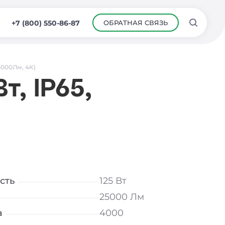
ОБРАТНАЯ СВЯЗЬ
+7 (800) 550-86-87
25000Лм, 4К)
, IP65,
сть
125 Вт
25000 Лм
а
4000