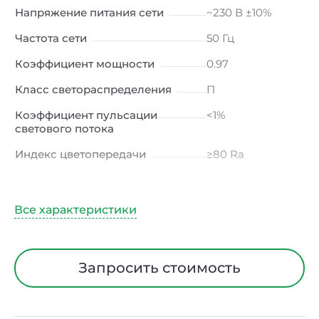
Напряжение питания сети
~230 В ±10%
Частота сети
50 Гц
Коэффициент мощности
0.97
Класс светораспределения
П
Коэффициент пульсации
<1%
светового потока
Индекс цветопередачи
≥80 Ra
Тип кривой силы света
Д (косинусная)
Угол рассеивания
120ᵒ
Климатическое исполнение
УХЛ2
Диапазон рабочих
от -50 до +50℃
Запросить стоимость
температур
Тип рассеивателя
Закаленное
стекло